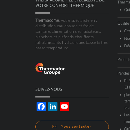
THERMACOME – LE SPÉCIALISTE DE
Therm
VOTRE CONFORT THERMIQUE
Qu
Thermacome
, votre spécialiste en :
Qualité
distribution eau chaude et froide
Cer
sanitaire, alimentation des radiateurs,
planchers et plafonds chauffants-
Nos
rafraîchissants hydrauliques basse & très
Déc
basse température.
Produit
Paroles
PL
CH
SUIVEZ-NOUS
pla
tem
Facebook
LinkedIn
YouTube
plu
Les
Channel
rén
Nous contacter
Qu’