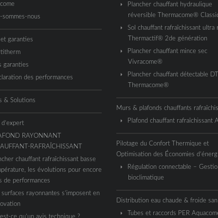
acome
Plancher chauffant hydraulique
réversible Thermacome® Classi
i-sommes-nous
Sol chauffant rafraîchissant ultra 
Thermactif® 2de génération
 et garanties
Plancher chauffant mince sec
titherm
Vivracome®
 garanties
Plancher chauffant détectable D
laration des performances
Thermacome®
s & Solutions
Murs & plafonds chauffants rafraîchi
Plafond chauffant rafraîchissant
 d’expert
AFOND RAYONNANT
Pilotage du Confort Thermique et
AUFFANT-RAFRAÎCHISSANT
Optimisation des Économies d’énerg
ncher chauffant rafraîchissant basse
Régulation connectable – Gestio
pérature, les évolutions pour encore
bioclimatique
s de performances
 surfaces rayonnantes s’imposent en
Distribution eau chaude & froide sani
ovation
Tubes et raccords PER Aquaco
est-ce qu’un avis technique ?