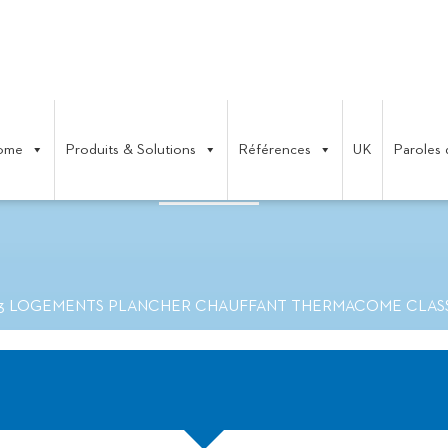
ome
Produits & Solutions
Références
UK
Paroles 
PLANCHER CHAUFFANT THERMA
53 LOGEMENTS PLANCHER CHAUFFANT THERMACOME CLAS