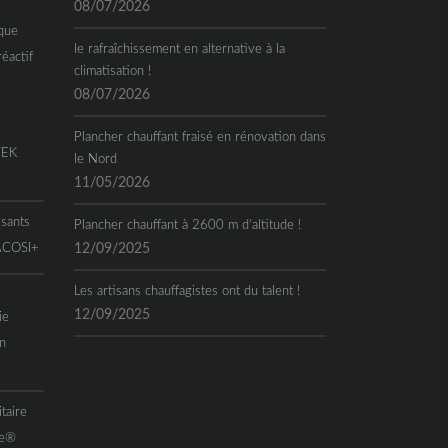
08/07/2026
que
le rafraîchissement en alternative à la
réactif
climatisation !
08/07/2026
Plancher chauffant fraisé en rénovation dans
TEK
le Nord
11/05/2026
ssants
Plancher chauffant à 2600 m d’altitude !
 ACOSI+
12/09/2025
Les artisans chauffagistes ont du talent !
12/09/2025
ie
n
taire
me®