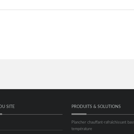
DU SITE
PRODUITS & SOLUTIONS
Plancher chauffant-rafraîchissant bas
température