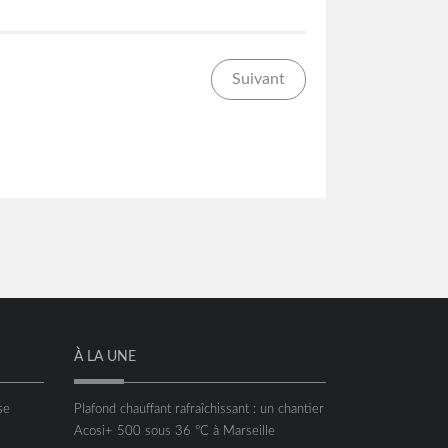
Suivant
À LA UNE
se
Plafond chauffant rafraîchissant : un chantier
Acosi+ 500 sous 36 °C à Marseille