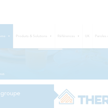
ome
Produits & Solutions
Références
UK
Paroles 
QUI-SOMMES-NOUS
ous
 groupe