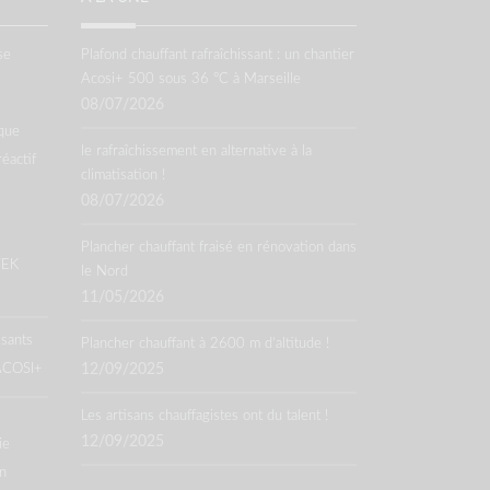
se
Plafond chauffant rafraîchissant : un chantier
Acosi+ 500 sous 36 °C à Marseille
08/07/2026
que
le rafraîchissement en alternative à la
réactif
climatisation !
08/07/2026
Plancher chauffant fraisé en rénovation dans
TEK
le Nord
11/05/2026
ssants
Plancher chauffant à 2600 m d’altitude !
 ACOSI+
12/09/2025
Les artisans chauffagistes ont du talent !
12/09/2025
ie
n