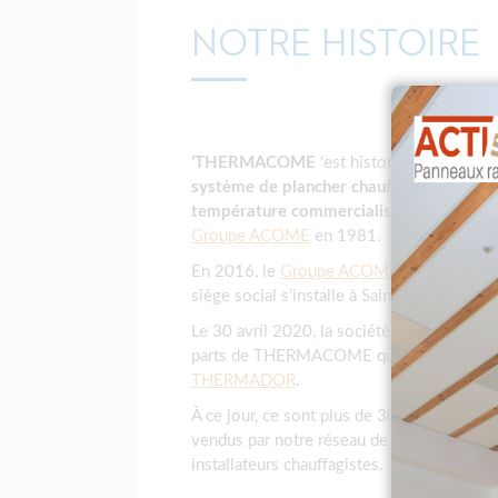
NOTRE HISTOIRE
‘THERMACOME
‘est historiquement la 
système de plancher chauffant-rafraîchi
température commercialisé
au sein de l
Groupe ACOME
en 1981.
En 2016, le
Groupe ACOME
créé la fili
siège social s’installe à Saint-James dans
Le 30 avril 2020, la société THERMADO
parts de THERMACOME qui devient alors 
THERMADOR
.
À ce jour, ce sont plus de 30 millions de m
vendus par notre réseau de partenaires né
installateurs chauffagistes.