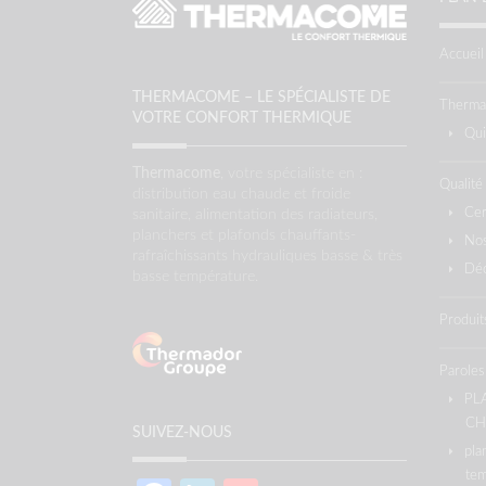
Accueil
THERMACOME – LE SPÉCIALISTE DE
Therm
VOTRE CONFORT THERMIQUE
Qu
Thermacome
, votre spécialiste en :
Qualité
distribution eau chaude et froide
Cer
sanitaire, alimentation des radiateurs,
planchers et plafonds chauffants-
Nos
rafraîchissants hydrauliques basse & très
Déc
basse température.
Produit
Paroles
PL
CH
SUIVEZ-NOUS
pla
tem