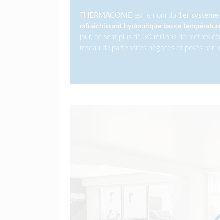
THERMACOME
est le nom du
1er système 
rafraîchissant hydraulique basse températur
jour, ce sont plus de 30 millions de mètres c
réseau de partenaires négoces et posés par les