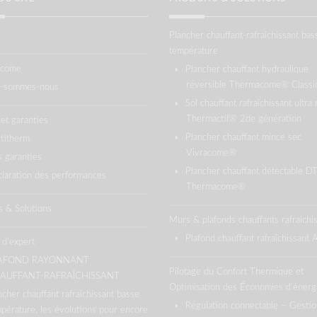
Plancher chauffant-rafraîchissant bas
température
acome
Plancher chauffant hydraulique
réversible Thermacome® Classi
i-sommes-nous
Sol chauffant rafraîchissant ultra 
Thermactif® 2de génération
 et garanties
Plancher chauffant mince sec
titherm
Vivracome®
 garanties
Plancher chauffant détectable D
laration des performances
Thermacome®
s & Solutions
Murs & plafonds chauffants rafraîchi
Plafond chauffant rafraîchissant
 d’expert
AFOND RAYONNANT
Pilotage du Confort Thermique et
AUFFANT-RAFRAÎCHISSANT
Optimisation des Économies d’énerg
ncher chauffant rafraîchissant basse
Régulation connectable – Gestio
pérature, les évolutions pour encore