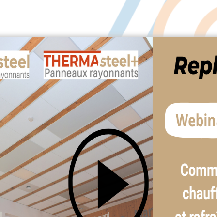
marque commerciale du
1er
ssant hydraulique basse
a ‘DIVISION BÂTIMENT’ du
ale THERMACOME dont le
 La Manche.
R GROUPE acquiert 100% des
filiale du
groupe
ètres carré qui ont été
goces et posés par les