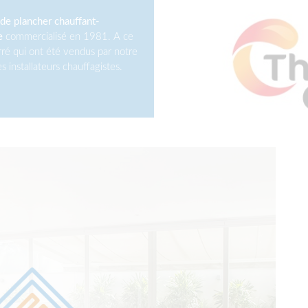
de plancher chauffant-
e
commercialisé en 1981. A ce
arré qui ont été vendus par notre
 installateurs chauffagistes.