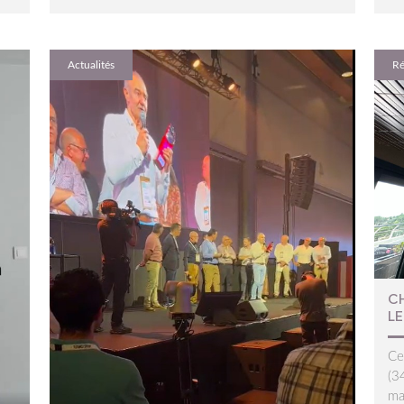
Actualités
Ré
C
LE
Ce
(3
ma