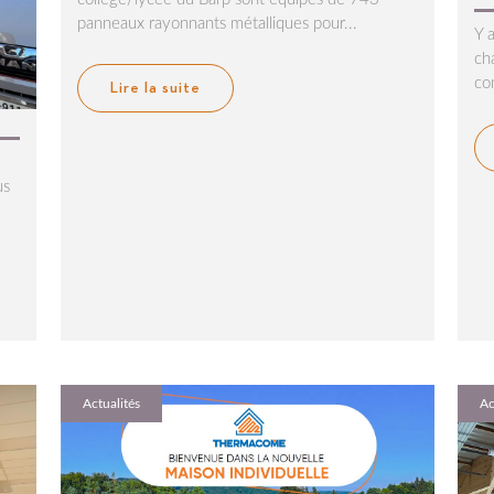
panneaux rayonnants métalliques pour...
Y a
ch
co
Lire la suite
us
Actualités
Ac