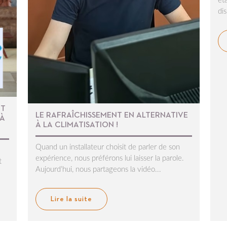
ét
dis
NT
LE RAFRAÎCHISSEMENT EN ALTERNATIVE
 À
À LA CLIMATISATION !
Quand un installateur choisit de parler de son
expérience, nous préférons lui laisser la parole.
t
Aujourd’hui, nous partageons la vidéo...
Lire la suite