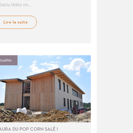
tiactu Votez en...
Lire la suite
tualités
AURA DU POP CORN SALÉ !