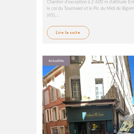
Chantier d’exception à 2 600 m d’altitude En
le col du Tourmalet et le Pic du Midi de Bigor
(65),...
Lire la suite
Actualités