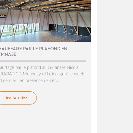
HAUFFAGE PAR LE PLAFOND EN
YMNASE
auffage par le plafond au Gymnase Nicola
RABATIC à Mennecy (91), inauguré le week-
d dernier , en présence de cet...
Lire la suite