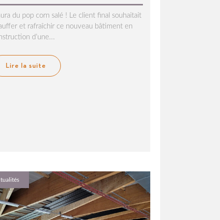
ura du pop corn salé ! Le client final souhaitait
auffer et rafraîchir ce nouveau bâtiment en
nstruction d’une...
Lire la suite
tualités