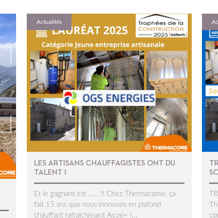
Actualités
Ac
LES ARTISANS CHAUFFAGISTES ONT DU
T
TALENT !
S
Et le gagnant est …… !! Chez Thermacome, ça
T
fait 15 ans que nous innovons en plafond
Th
chauffant rafraîchissant Acosi+ !...
co