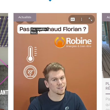
Actualités
Ac
P
R
Pl
qu