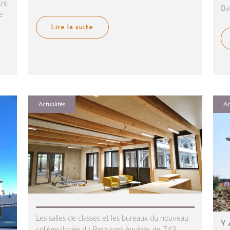
tre
Ba
re
Lire la suite
Actualités
Ac
Les salles de classes et les bureaux du nouveau
Y 
collège/lycée du Barp sont équipés de 743