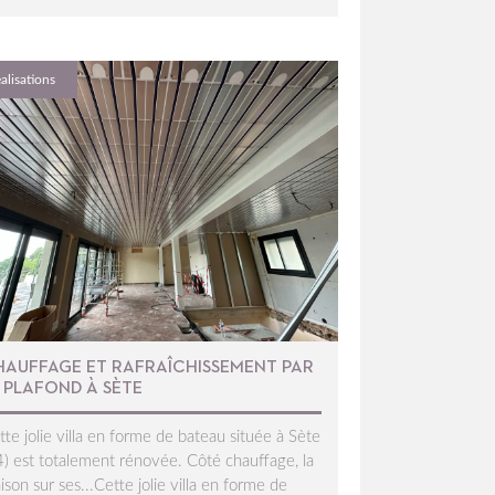
alisations
HAUFFAGE ET RAFRAÎCHISSEMENT PAR
 PLAFOND À SÈTE
tte jolie villa en forme de bateau située à Sète
4) est totalement rénovée. Côté chauffage, la
ison sur ses...Cette jolie villa en forme de