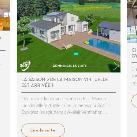
S
C
G
s
Ch
KA
LA SAISON 2 DE LA MAISON VIRTUELLE
en
EST ARRIVÉE !
Découvrez la nouvelle version de la Maison
Individuelle Virtuelle : une immersion à 360° !
Explorez les solutions d’Axelair Ventilation,...
Lire la suite