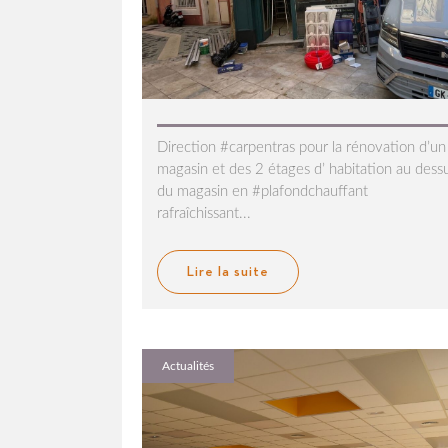
Direction #carpentras pour la rénovation d’un
magasin et des 2 étages d’ habitation au dess
du magasin en #plafondchauffant
rafraîchissant...
Lire la suite
Actualités