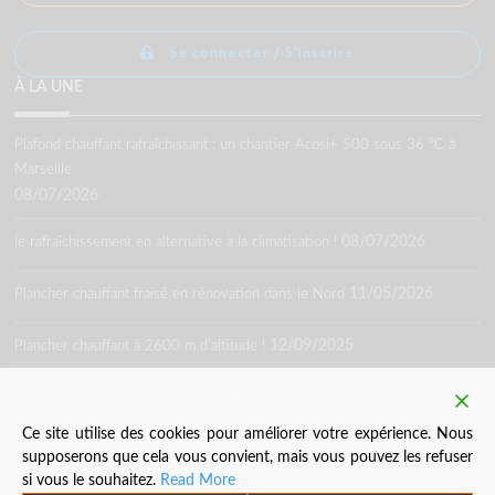
Se connecter / S'inscrire
À LA UNE
Plafond chauffant rafraîchissant : un chantier Acosi+ 500 sous 36 °C à
Marseille
08/07/2026
08/07/2026
le rafraîchissement en alternative à la climatisation !
11/05/2026
Plancher chauffant fraisé en rénovation dans le Nord
12/09/2025
Plancher chauffant à 2600 m d’altitude !
12/09/2025
Les artisans chauffagistes ont du talent !
Ce site utilise des cookies pour améliorer votre expérience. Nous
supposerons que cela vous convient, mais vous pouvez les refuser
si vous le souhaitez.
Read More