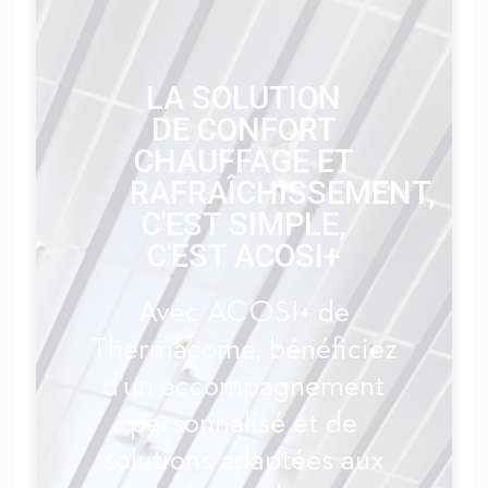
LA SOLUTION
DE CONFORT
CHAUFFAGE ET
RAFRAÎCHISSEMENT,
C'EST SIMPLE,
C'EST ACOSI+
Avec ACOSI+ de
Thermacome, bénéficiez
d’un accompagnement
personnalisé et de
solutions adaptées aux