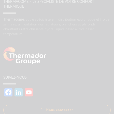
THERMACOME – LE SPÉCIALISTE DE VOTRE CONFORT
THERMIQUE
Thermacome
, votre spécialiste en : distribution eau chaude et froide
sanitaire, alimentation des radiateurs, planchers et plafonds
chauffants-rafraîchissants hydrauliques basse & très basse
température.
SUIVEZ-NOUS
Facebook
LinkedIn
YouTube
Channel
Nous contacter