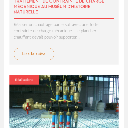
TRAITEMENT DE CONTRAINTE DE CHARGE
MÉCANIQUE AU MUSÉUM D’HISTOIRE
NATURELLE
Réaliser un chauffage par le sol avec une forte
contrainte de charge mécanique . Le plancher
chauffant devait pouvoir supporter...
Lire la suite
Réalisations