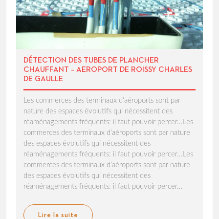
DÉTECTION DES TUBES DE PLANCHER
CHAUFFANT – AEROPORT DE ROISSY CHARLES
DE GAULLE
Les commerces des terminaux d’aéroports sont par
nature des espaces évolutifs qui nécessitent des
réaménagements fréquents: il faut pouvoir percer...Les
commerces des terminaux d’aéroports sont par nature
des espaces évolutifs qui nécessitent des
réaménagements fréquents: il faut pouvoir percer...Les
commerces des terminaux d’aéroports sont par nature
des espaces évolutifs qui nécessitent des
réaménagements fréquents: il faut pouvoir percer...
Lire la suite