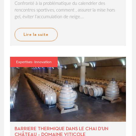
Confronté à la problématique du calendrier des
rencontres sportives, comment , assurer la mise hors
gel, éviter l’accumulation de neige...
Lire la suite
Expertises- Innovation
BARRIERE THERMIQUE DANS LE CHAI D’UN
CHÂTEAU – DOMAINE VITICOLE