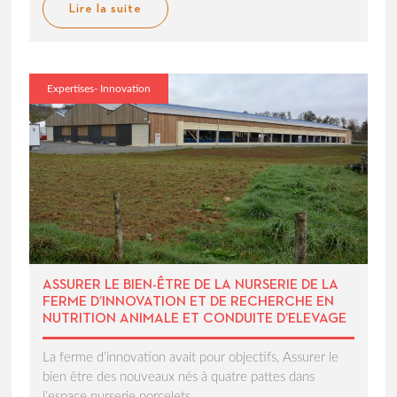
Lire la suite
Expertises- Innovation
ASSURER LE BIEN-ÊTRE DE LA NURSERIE DE LA
FERME D’INNOVATION ET DE RECHERCHE EN
NUTRITION ANIMALE ET CONDUITE D’ELEVAGE
La ferme d’innovation avait pour objectifs, Assurer le
bien être des nouveaux nés à quatre pattes dans
l’espace nurserie porcelets,...