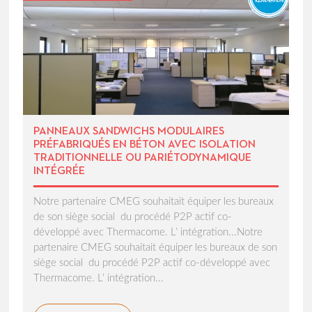
PANNEAUX SANDWICHS MODULAIRES
PRÉFABRIQUÉS EN BÉTON AVEC ISOLATION
TRADITIONNELLE OU PARIÉTODYNAMIQUE
INTÉGRÉE
Notre partenaire CMEG souhaitait équiper les bureaux
de son siège social du procédé P2P actif co-
développé avec Thermacome. L’ intégration...Notre
partenaire CMEG souhaitait équiper les bureaux de son
siège social du procédé P2P actif co-développé avec
Thermacome. L’ intégration...