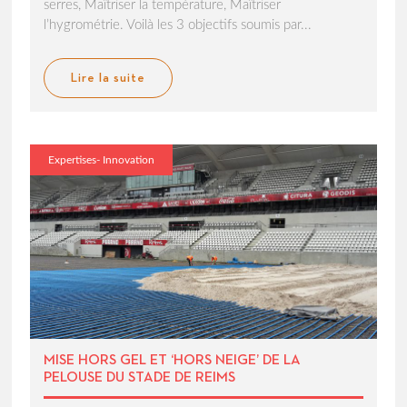
serres, Maîtriser la température, Maîtriser
l’hygrométrie. Voilà les 3 objectifs soumis par...
Lire la suite
Expertises- Innovation
MISE HORS GEL ET ‘HORS NEIGE’ DE LA
PELOUSE DU STADE DE REIMS