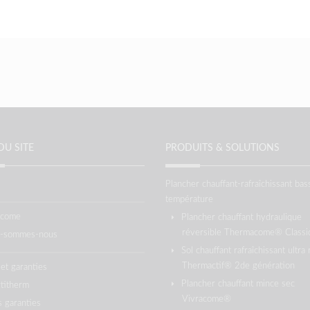
DU SITE
PRODUITS & SOLUTIONS
Plancher chauffant-rafraîchissant bas
température
acome
Plancher chauffant hydraulique
réversible Thermacome® Classi
i-sommes-nous
Sol chauffant rafraîchissant ultra 
Thermactif® 2de génération
 et garanties
Plancher chauffant mince sec
titherm
Vivracome®
 garanties