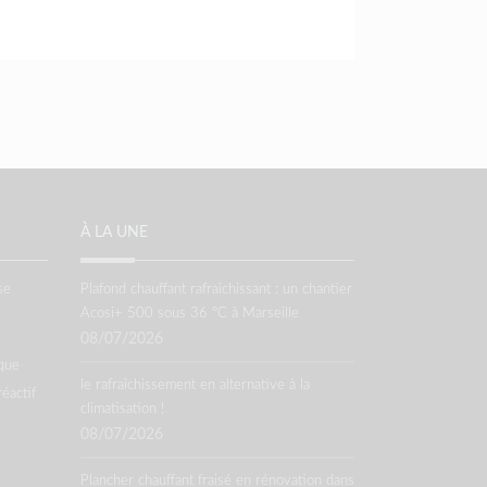
À LA UNE
se
Plafond chauffant rafraîchissant : un chantier
Acosi+ 500 sous 36 °C à Marseille
08/07/2026
que
le rafraîchissement en alternative à la
réactif
climatisation !
08/07/2026
Plancher chauffant fraisé en rénovation dans