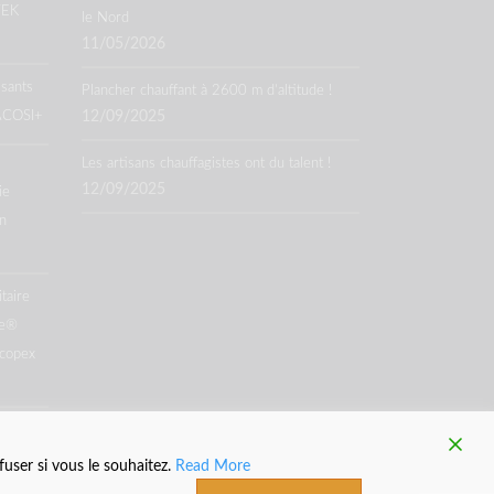
TEK
le Nord
11/05/2026
ssants
Plancher chauffant à 2600 m d’altitude !
 ACOSI+
12/09/2025
Les artisans chauffagistes ont du talent !
12/09/2025
ie
n
taire
me®
Acopex
user si vous le souhaitez.
Read More