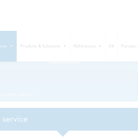
ome
Produits & Solutions
Références
UK
Paroles 
E DYNAMIQUE À VOTRE SERVIC
à votre service
 service