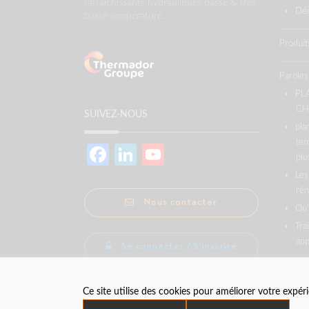
rafraîchissants hydrauliques basse & très
Déc
basse température.
Produit
Paroles
PL
CH
SUIVEZ-NOUS
pla
tem
Facebook
LinkedIn
YouTube
plu
Les
Channel
rén
Nous contacter
Qu’
Tra
app
Se connecter / S'inscrire
Ce site utilise des cookies pour améliorer votre expé