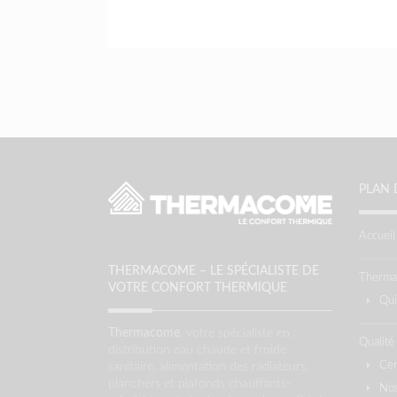
PLAN 
Accueil
THERMACOME – LE SPÉCIALISTE DE
Therm
VOTRE CONFORT THERMIQUE
Qu
Thermacome
, votre spécialiste en :
Qualité
distribution eau chaude et froide
Cer
sanitaire, alimentation des radiateurs,
planchers et plafonds chauffants-
Nos