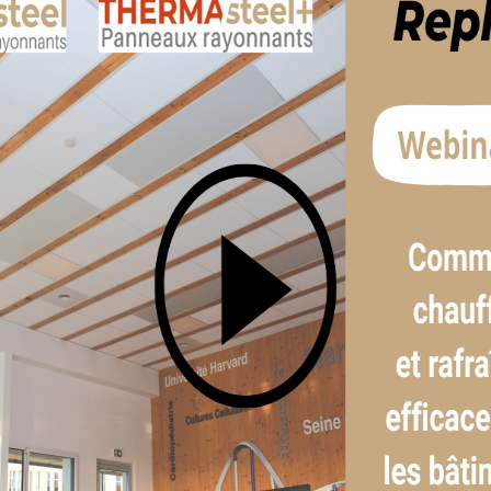
QUE À LA
llent et vous assistent dans
nement et sont à votre service
hniques (Atec, mise en œuvre,