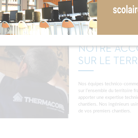
NOTRE AC
SUR LE TER
Nos équipes technico-commerc
sur l’ensemble du territoire f
apporter une expertise techni
chantiers. Nos ingénieurs usi
de vos premiers chantiers.