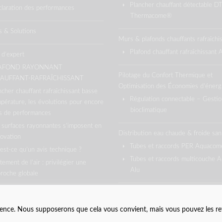
Plancher chauffant détectable D
laration des performances
Thermacome®
s & Solutions
Murs & plafonds chauffants rafraîchi
Plafond chauffant rafraîchissant
 d’expert
AFOND RAYONNANT
Pilotage du Confort Thermique et
AUFFANT-RAFRAÎCHISSANT
Optimisation des Économies d’énerg
ncher chauffant rafraîchissant basse
Régulation connectable – Gestio
pérature, les évolutions pour encore
bioclimatique
s de performances
 surfaces rayonnantes s’imposent en
Distribution eau chaude & froide sani
ovation
Tubes et raccords PER Aquaco
est-ce qu’un avis technique ?
Tubes et raccords multicouche 
itement de l’air : privilégier une
Alu
roche globale
rience. Nous supposerons que cela vous convient, mais vous pouvez les ref