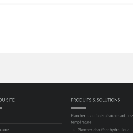
DU SITE
PRODUITS & SOLUTIONS
Plancher chauffant-rafraîchissant bas
température
acome
Plancher chauffant hydraulique