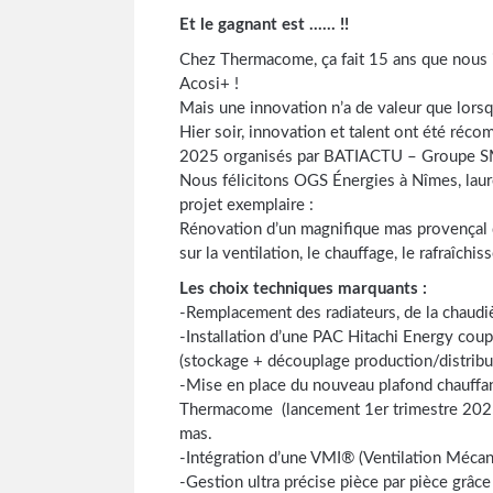
Et le gagnant est …… !!
Chez Thermacome, ça fait 15 ans que nous i
Acosi+ !
Mais une innovation n’a de valeur que lorsq
Hier soir, innovation et talent ont été ré
2025 organisés par BATIACTU – Groupe 
Nous félicitons OGS Énergies à Nîmes, lauré
projet exemplaire :
Rénovation d’un magnifique mas provençal d
sur la ventilation, le chauffage, le rafraîchi
Les choix techniques marquants :
-Remplacement des radiateurs, de la chaudièr
-Installation d’une PAC Hitachi Energy 
(stockage + découplage production/distribu
-Mise en place du nouveau plafond chauffan
Thermacome (lancement 1er trimestre 2025),
mas.
-Intégration d’une VMI® (Ventilation Mécani
-Gestion ultra précise pièce par pièce