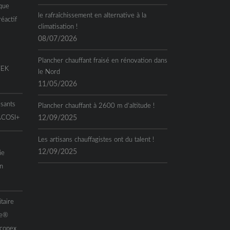
que
le rafraîchissement en alternative à la
réactif
climatisation !
08/07/2026
Plancher chauffant fraisé en rénovation dans
TEK
le Nord
11/05/2026
ssants
Plancher chauffant à 2600 m d’altitude !
 ACOSI+
12/09/2025
Les artisans chauffagistes ont du talent !
12/09/2025
ie
n
taire
me®
Acopex