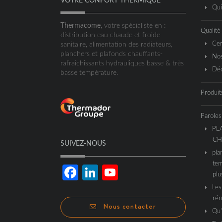
VOTRE CONFORT THERMIQUE
Qu
Thermacome
, votre spécialiste en :
Qualité
distribution eau chaude et froide
Cer
sanitaire, alimentation des radiateurs,
planchers et plafonds chauffants-
Nos
rafraîchissants hydrauliques basse & très
Déc
basse température.
Produit
Paroles
PL
CH
SUIVEZ-NOUS
pla
tem
Facebook
LinkedIn
YouTube
plu
Les
Channel
rén
Nous contacter
Qu’