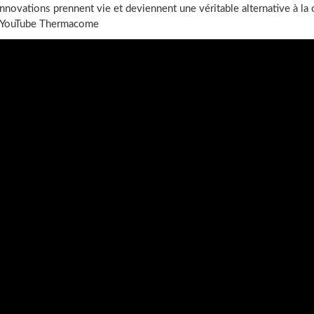
nnovations prennent vie et deviennent une véritable alternative à la c
îne YouTube Thermacome