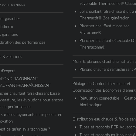
réversible Thermacome® Classi
i-sommes-nous
Sol chauffant rafraîchissant ultra 
Thermactif® 2de génération
 et garanties
Plancher chauffant mince sec
titherm
Vivracome®
 garanties
Plancher chauffant détectable D
laration des performances
Thermacome®
s & Solutions
Murs & plafonds chauffants rafraîchi
Plafond chauffant rafraîchissant
 d’expert
AFOND RAYONNANT
Pilotage du Confort Thermique et
AUFFANT-RAFRAÎCHISSANT
Optimisation des Économies d’énerg
ncher chauffant rafraîchissant basse
Régulation connectable – Gestio
pérature, les évolutions pour encore
bioclimatique
s de performances
 surfaces rayonnantes s’imposent en
Distribution eau chaude & froide sani
ovation
Tubes et raccords PER Aquaco
est-ce qu’un avis technique ?
Tubes et raccords multicouche 