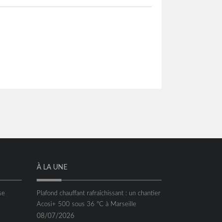
À LA UNE
se
Plafond chauffant rafraîchissant : un chantier
Acosi+ 500 sous 36 °C à Marseille
08/07/2026