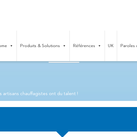
ome
Produits & Solutions
Références
UK
Paroles 
SANS CHAUFFAGISTES ONT DU T
s artisans chauffagistes ont du talent !