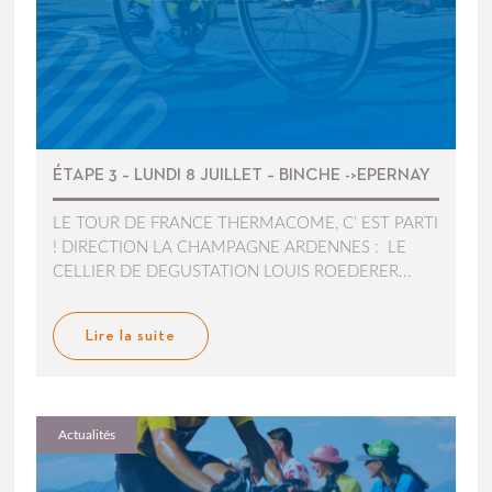
ÉTAPE 3 – LUNDI 8 JUILLET – BINCHE ->EPERNAY
LE TOUR DE FRANCE THERMACOME, C’ EST PARTI
! DIRECTION LA CHAMPAGNE ARDENNES : LE
CELLIER DE DEGUSTATION LOUIS ROEDERER...
Lire la suite
Actualités