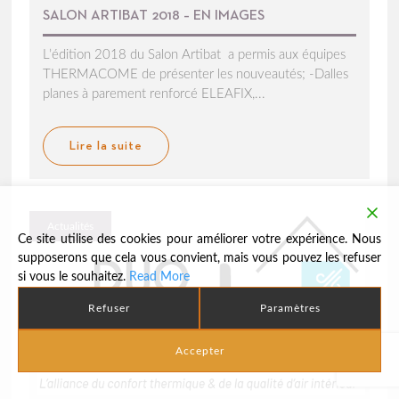
SALON ARTIBAT 2018 – EN IMAGES
L’édition 2018 du Salon Artibat a permis aux équipes
THERMACOME de présenter les nouveautés; -Dalles
planes à parement renforcé ELEAFIX,...
Lire la suite
Actualités
Ce site utilise des cookies pour améliorer votre expérience. Nous
supposerons que cela vous convient, mais vous pouvez les refuser
si vous le souhaitez.
Read More
Refuser
Paramètres
Accepter