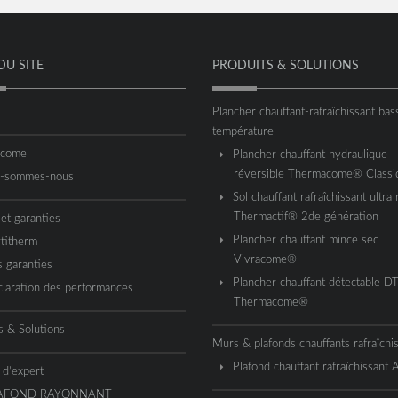
DU SITE
PRODUITS & SOLUTIONS
Plancher chauffant-rafraîchissant bas
température
acome
Plancher chauffant hydraulique
réversible Thermacome® Classi
i-sommes-nous
Sol chauffant rafraîchissant ultra 
Thermactif® 2de génération
 et garanties
Plancher chauffant mince sec
titherm
Vivracome®
 garanties
Plancher chauffant détectable D
laration des performances
Thermacome®
s & Solutions
Murs & plafonds chauffants rafraîchi
Plafond chauffant rafraîchissant
 d’expert
AFOND RAYONNANT