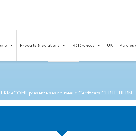
ome
Produits & Solutions
Références
UK
Paroles 
ENTE SES NOUVEAUX CERTIFIC
ERMACOME présente ses nouveaux Certificats CERTITHERM