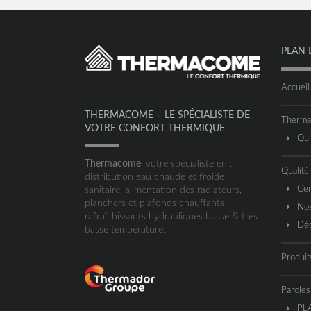
PLAN 
Accueil
THERMACOME – LE SPÉCIALISTE DE
Therm
VOTRE CONFORT THERMIQUE
Qu
Thermacome
, votre spécialiste en :
Qualité
distribution eau chaude et froide
Cer
sanitaire, alimentation des radiateurs,
planchers et plafonds chauffants-
Nos
rafraîchissants hydrauliques basse & très
Déc
basse température.
Produit
Paroles
PL