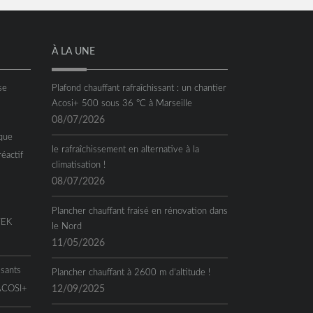
À LA UNE
se
Plafond chauffant rafraîchissant : un chantier
Acosi+ 500 sous 36 °C à Marseille
08/07/2026
que
le rafraîchissement en alternative à la
réactif
climatisation !
08/07/2026
Plancher chauffant fraisé en rénovation dans
TEK
le Nord
11/05/2026
ssants
Plancher chauffant à 2600 m d’altitude !
 ACOSI+
12/09/2025