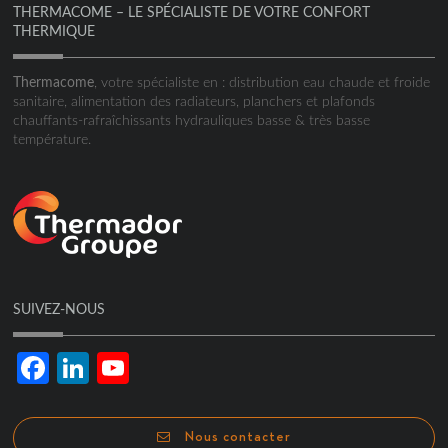
THERMACOME – LE SPÉCIALISTE DE VOTRE CONFORT
THERMIQUE
Thermacome
, votre spécialiste en : distribution eau chaude et froide
sanitaire, alimentation des radiateurs, planchers et plafonds
chauffants-rafraîchissants hydrauliques basse & très basse
température.
SUIVEZ-NOUS
Facebook
LinkedIn
YouTube
Channel
Nous contacter