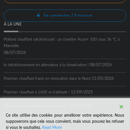
Se connecter / S'inscrire
À LA UNE
Plafond chauffant rafraîchissant : un chantier Acosi+ 500 sous 36 °C à
Marseille
08/07/2026
08/07/2026
le rafraîchissement en alternative à la climatisation !
11/05/2026
Plancher chauffant fraisé en rénovation dans le Nord
12/09/2025
Plancher chauffant à 2600 m d’altitude !
12/09/2025
Les artisans chauffagistes ont du talent !
Ce site utilise des cookies pour améliorer votre expérience. Nous
supposerons que cela vous convient, mais vous pouvez les refuser
si vous le souhaitez.
Read More