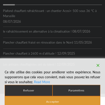
Plafond chauffant rafraîchissant : un chantier Acosi+ 500 sous 36 °C à
Marseille
08/07/2026
08/07/2026
le rafraîchissement en alternative à la climatisation !
11/05/2026
Plancher chauffant fraisé en rénovation dans le Nord
12/09/2025
Plancher chauffant à 2600 m d’altitude !
12/09/2025
Les artisans chauffagistes ont du talent !
Ce site utilise des cookies pour améliorer votre expérience. Nous
supposerons que cela vous convient, mais vous pouvez les refuser
si vous le souhaitez.
Read More
Refuser
Paramètres
Réalisation © 2018
Agence LDP
|
CGV
|
Mentions Légales
|
Accepter