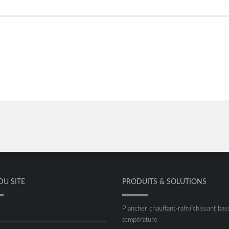
DU SITE
PRODUITS & SOLUTIONS
Plancher chauffant-rafraîchissant bas
température