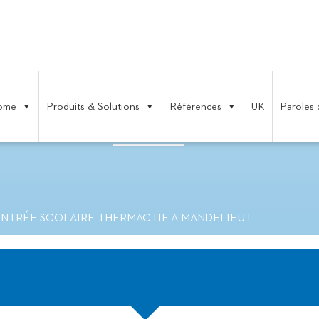
ome
Produits & Solutions
Références
UK
Paroles 
 SCOLAIRE THERMACTIF A MAND
NTRÉE SCOLAIRE THERMACTIF A MANDELIEU !