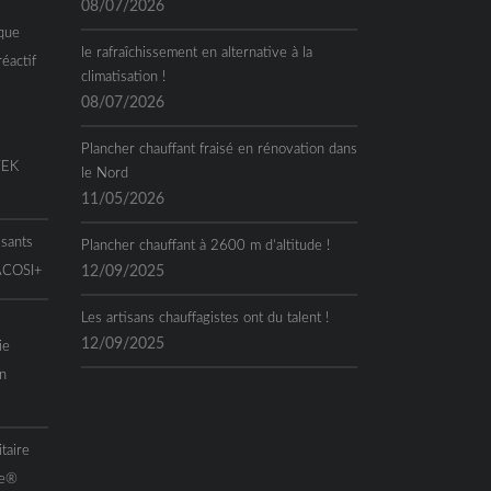
08/07/2026
que
le rafraîchissement en alternative à la
réactif
climatisation !
08/07/2026
Plancher chauffant fraisé en rénovation dans
TEK
le Nord
11/05/2026
ssants
Plancher chauffant à 2600 m d’altitude !
 ACOSI+
12/09/2025
Les artisans chauffagistes ont du talent !
12/09/2025
ie
n
taire
me®