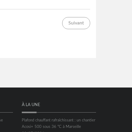
Suivant
À LA UNE
se
Plafond chauffant rafraîchissant : un chantier
Acosi+ 500 sous 36 °C à Marseille