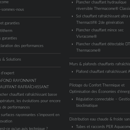
acome
Plancher chauffant hydraulique
réversible Thermacome® Classi
i-sommes-nous
Sol chauffant rafraîchissant ultra 
Thermactif® 2de génération
 et garanties
Plancher chauffant mince sec
titherm
Vivracome®
 garanties
Plancher chauffant détectable D
laration des performances
Thermacome®
s & Solutions
Murs & plafonds chauffants rafraîchi
Plafond chauffant rafraîchissant
 d’expert
AFOND RAYONNANT
Pilotage du Confort Thermique et
AUFFANT-RAFRAÎCHISSANT
Optimisation des Économies d’énerg
ncher chauffant rafraîchissant basse
Régulation connectable – Gestio
pérature, les évolutions pour encore
bioclimatique
s de performances
 surfaces rayonnantes s’imposent en
Distribution eau chaude & froide sani
ovation
Tubes et raccords PER Aquaco
est-ce qu’un avis technique ?