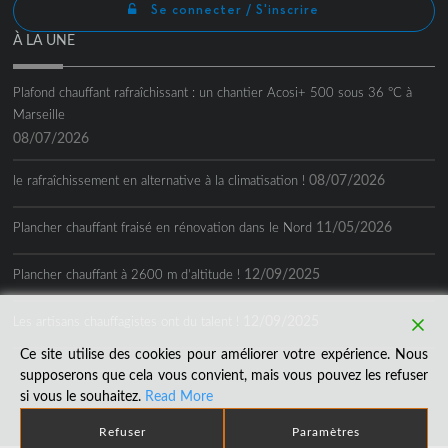
Se connecter / S'inscrire
À LA UNE
Plafond chauffant rafraîchissant : un chantier Acosi+ 500 sous 36 °C à
Marseille
08/07/2026
08/07/2026
le rafraîchissement en alternative à la climatisation !
11/05/2026
Plancher chauffant fraisé en rénovation dans le Nord
12/09/2025
Plancher chauffant à 2600 m d’altitude !
12/09/2025
Les artisans chauffagistes ont du talent !
Ce site utilise des cookies pour améliorer votre expérience. Nous
supposerons que cela vous convient, mais vous pouvez les refuser
si vous le souhaitez.
Read More
Refuser
Paramètres