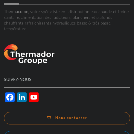
Thermacome
, votre spécialiste en : distribution eau chaude et froide
sanitaire, alimentation des radiateurs, planchers et plafonds
chauffants-rafraîchissants hydrauliques basse & très basse
température.
SUIVEZ-NOUS
Facebook
LinkedIn
YouTube
Channel
Nous contacter