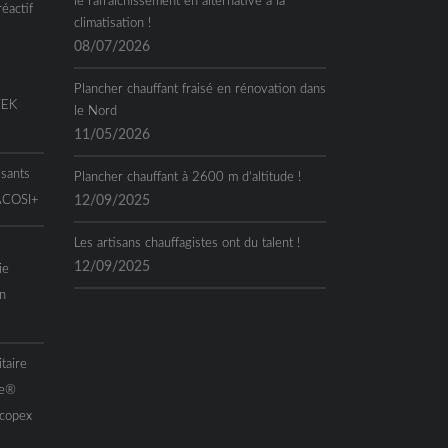
le rafraîchissement en alternative à la
réactif
climatisation !
08/07/2026
Plancher chauffant fraisé en rénovation dans
TEK
le Nord
11/05/2026
ssants
Plancher chauffant à 2600 m d’altitude !
 ACOSI+
12/09/2025
Les artisans chauffagistes ont du talent !
12/09/2025
ie
n
taire
me®
Acopex