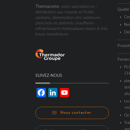
Thermacome
, votre spécialiste en :
Qualité
distribution eau chaude et froide
Cer
sanitaire, alimentation des radiateurs,
planchers et plafonds chauffants-
Nos
rafraîchissants hydrauliques basse & très
Déc
basse température.
Produit
Paroles
PL
CH
SUIVEZ-NOUS
pla
tem
Facebook
LinkedIn
YouTube
plu
Les
Channel
rén
Nous contacter
Qu’
Tra
app