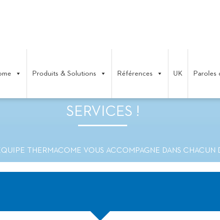
ome
Produits & Solutions
Références
UK
Paroles 
COME VOUS ACCOMPAGNE DANS
SERVICES !
ÉQUIPE THERMACOME VOUS ACCOMPAGNE DANS CHACUN DE