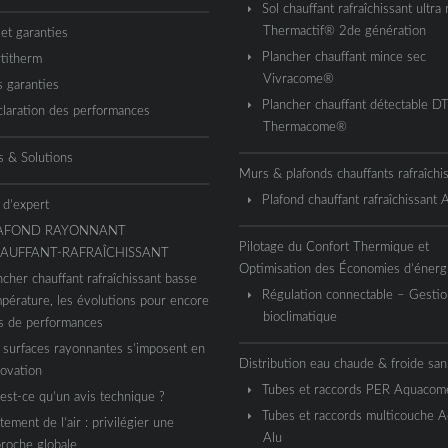
Sol chauffant rafraîchissant ultra 
Thermactif® 2de génération
 et garanties
Plancher chauffant mince sec
titherm
Vivracome®
 garanties
Plancher chauffant détectable D
laration des performances
Thermacome®
s & Solutions
Murs & plafonds chauffants rafraîchi
Plafond chauffant rafraîchissant
 d’expert
AFOND RAYONNANT
Pilotage du Confort Thermique et
AUFFANT-RAFRAÎCHISSANT
Optimisation des Économies d’énerg
ncher chauffant rafraîchissant basse
Régulation connectable – Gestio
pérature, les évolutions pour encore
bioclimatique
s de performances
 surfaces rayonnantes s’imposent en
Distribution eau chaude & froide sani
ovation
Tubes et raccords PER Aquaco
est-ce qu’un avis technique ?
Tubes et raccords multicouche 
itement de l’air : privilégier une
Alu
roche globale