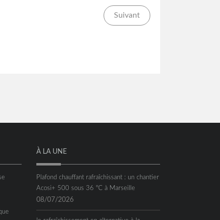
Suivant
À LA UNE
se
Plafond chauffant rafraîchissant : un chantier
Acosi+ 500 sous 36 °C à Marseille
08/07/2026
que