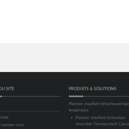
DU SITE
PRODUITS & SOLUTIONS
Plancher chauffant-rafraîchissant bas
température
acome
Plancher chauffant hydraulique
réversible Thermacome® Classi
i-sommes-nous