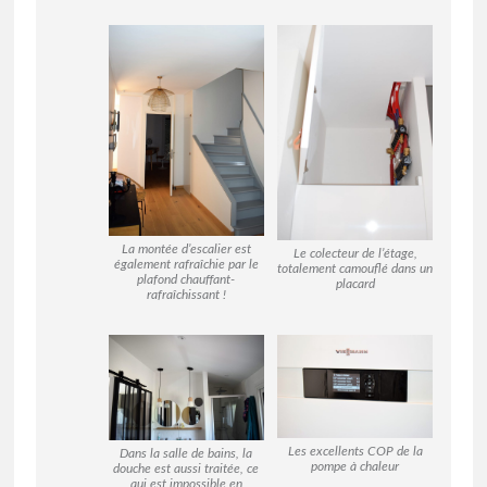
La montée d’escalier est
Le colecteur de l’étage,
également rafraîchie par le
totalement camouflé dans un
plafond chauffant-
placard
rafraîchissant !
Les excellents COP de la
Dans la salle de bains, la
pompe à chaleur
douche est aussi traitée, ce
qui est impossible en