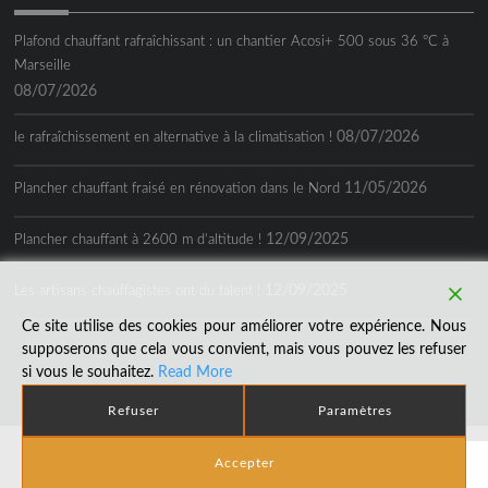
Plafond chauffant rafraîchissant : un chantier Acosi+ 500 sous 36 °C à
Marseille
08/07/2026
08/07/2026
le rafraîchissement en alternative à la climatisation !
11/05/2026
Plancher chauffant fraisé en rénovation dans le Nord
12/09/2025
Plancher chauffant à 2600 m d’altitude !
12/09/2025
Les artisans chauffagistes ont du talent !
Ce site utilise des cookies pour améliorer votre expérience. Nous
supposerons que cela vous convient, mais vous pouvez les refuser
si vous le souhaitez.
Read More
Refuser
Paramètres
Réalisation © 2018
Agence LDP
|
CGV
|
Mentions Légales
|
Accepter