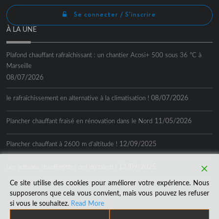
Se connecter / S'inscrire
À LA UNE
Plafond chauffant rafraîchissant : un chantier Acosi+ 500 sous 36 °C à
Marseille
08/07/2026
08/07/2026
le rafraîchissement en alternative à la climatisation !
11/05/2026
Plancher chauffant fraisé en rénovation dans le Nord
12/09/2025
Plancher chauffant à 2600 m d’altitude !
12/09/2025
Les artisans chauffagistes ont du talent !
Ce site utilise des cookies pour améliorer votre expérience. Nous
supposerons que cela vous convient, mais vous pouvez les refuser
si vous le souhaitez.
Read More