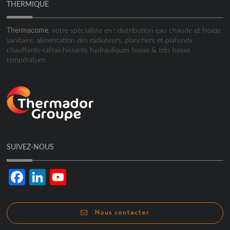
THERMIQUE
Thermacome
, votre spécialiste en : distribution eau chaude et froide
sanitaire, alimentation des radiateurs, planchers et plafonds
chauffants-rafraîchissants hydrauliques basse & très basse
température.
SUIVEZ-NOUS
Facebook
LinkedIn
YouTube
Channel
Nous contacter