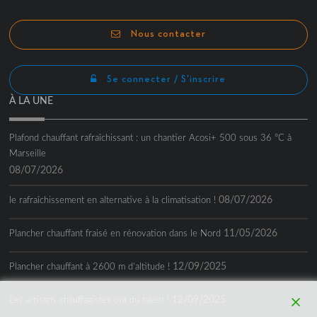
Channel
Nous contacter
Se connecter / S'inscrire
À LA UNE
Plafond chauffant rafraîchissant : un chantier Acosi+ 500 sous 36 °C à
Marseille
08/07/2026
08/07/2026
le rafraîchissement en alternative à la climatisation !
11/05/2026
Plancher chauffant fraisé en rénovation dans le Nord
12/09/2025
Plancher chauffant à 2600 m d’altitude !
12/09/2025
Les artisans chauffagistes ont du talent !