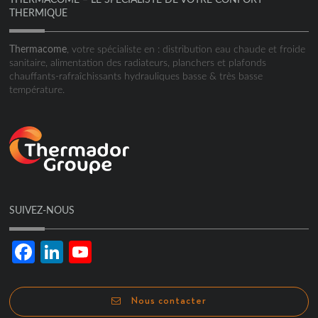
THERMIQUE
Thermacome
, votre spécialiste en : distribution eau chaude et froide
sanitaire, alimentation des radiateurs, planchers et plafonds
chauffants-rafraîchissants hydrauliques basse & très basse
température.
SUIVEZ-NOUS
Facebook
LinkedIn
YouTube
Channel
Nous contacter