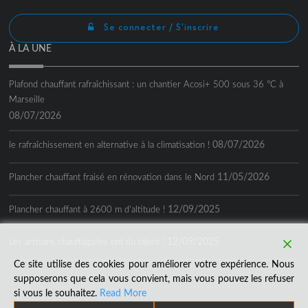
Se connecter / S'inscrire
À LA UNE
Plafond chauffant rafraîchissant : un chantier Acosi+ 500 sous 36 °C à
Marseille
08/07/2026
08/07/2026
le rafraîchissement en alternative à la climatisation !
11/05/2026
Plancher chauffant fraisé en rénovation dans le Nord
12/09/2025
Plancher chauffant à 2600 m d’altitude !
12/09/2025
Les artisans chauffagistes ont du talent !
Ce site utilise des cookies pour améliorer votre expérience. Nous
supposerons que cela vous convient, mais vous pouvez les refuser
si vous le souhaitez.
Read More