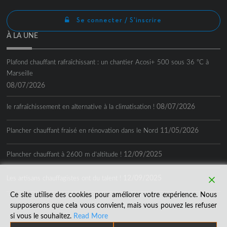
Se connecter / S'inscrire
À LA UNE
Plafond chauffant rafraîchissant : un chantier Acosi+ 500 sous 36 °C à
Marseille
08/07/2026
08/07/2026
le rafraîchissement en alternative à la climatisation !
11/05/2026
Plancher chauffant fraisé en rénovation dans le Nord
12/09/2025
Plancher chauffant à 2600 m d’altitude !
12/09/2025
Les artisans chauffagistes ont du talent !
Ce site utilise des cookies pour améliorer votre expérience. Nous
supposerons que cela vous convient, mais vous pouvez les refuser
si vous le souhaitez.
Read More