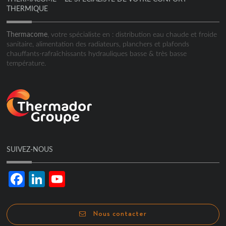
THERMIQUE
Thermacome
, votre spécialiste en : distribution eau chaude et froide
sanitaire, alimentation des radiateurs, planchers et plafonds
chauffants-rafraîchissants hydrauliques basse & très basse
température.
SUIVEZ-NOUS
Facebook
LinkedIn
YouTube
Channel
Nous contacter