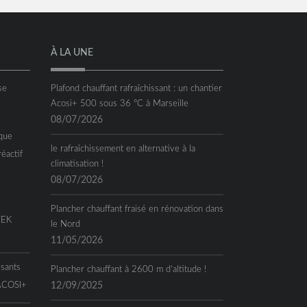
À LA UNE
se
Plafond chauffant rafraîchissant : un chantier
Acosi+ 500 sous 36 °C à Marseille
08/07/2026
que
le rafraîchissement en alternative à la
réactif
climatisation !
08/07/2026
Plancher chauffant fraisé en rénovation dans
TEK
le Nord
11/05/2026
ssants
Plancher chauffant à 2600 m d’altitude !
 ACOSI+
12/09/2025