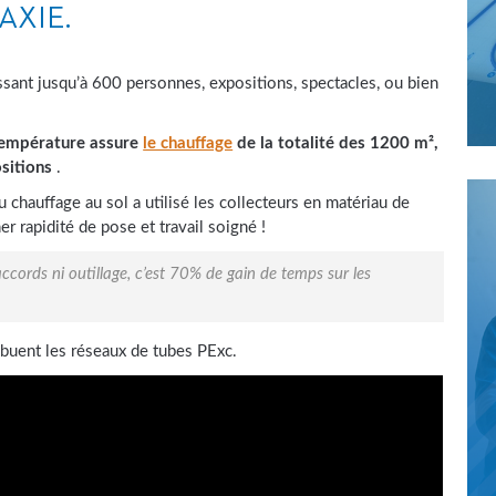
AXIE.
ssant jusqu’à 600 personnes, expositions, spectacles, ou bien
 température assure
le chauffage
de la totalité des 1200 m²,
sitions
.
 chauffage au sol a utilisé les collecteurs en matériau de
r rapidité de pose et travail soigné !
cords ni outillage, c’est 70% de gain de temps sur les
ibuent les réseaux de tubes PExc.