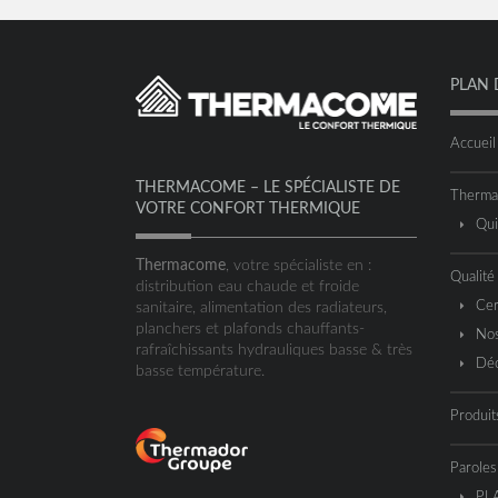
PLAN 
Accueil
THERMACOME – LE SPÉCIALISTE DE
Therm
VOTRE CONFORT THERMIQUE
Qu
Thermacome
, votre spécialiste en :
Qualité
distribution eau chaude et froide
Cer
sanitaire, alimentation des radiateurs,
planchers et plafonds chauffants-
Nos
rafraîchissants hydrauliques basse & très
Déc
basse température.
Produit
Paroles
PL