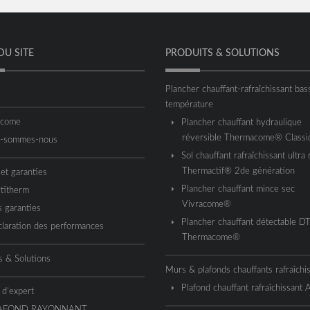
DU SITE
PRODUITS & SOLUTIONS
Plancher chauffant-rafraîchissant bas
température
acome
Plancher chauffant hydraulique
réversible Thermacome® Classi
i-sommes-nous
Sol chauffant rafraîchissant ultra 
Thermactif® 2de génération
 et garanties
Plancher chauffant mince sec
titherm
Vivracome®
 garanties
Plancher chauffant détectable D
laration des performances
Thermacome®
s & Solutions
Murs & plafonds chauffants rafraîchi
Plafond chauffant rafraîchissant
 d’expert
AFOND RAYONNANT