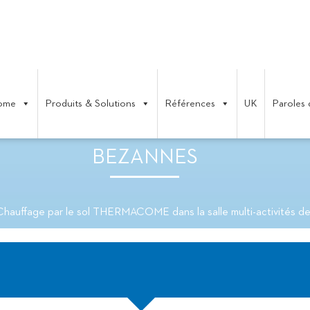
ome
Produits & Solutions
Références
UK
Paroles 
L THERMACOME DANS LA SALLE 
BEZANNES
Chauffage par le sol THERMACOME dans la salle multi-activités d