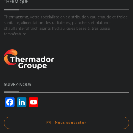
THERMIQUE
Thermacome
, votre spécialiste en : distribution eau chaude et froide
sanitaire, alimentation des radiateurs, planchers et plafonds
chauffants-rafraîchissants hydrauliques basse & très basse
température.
SUIVEZ-NOUS
Facebook
LinkedIn
YouTube
Channel
Nous contacter