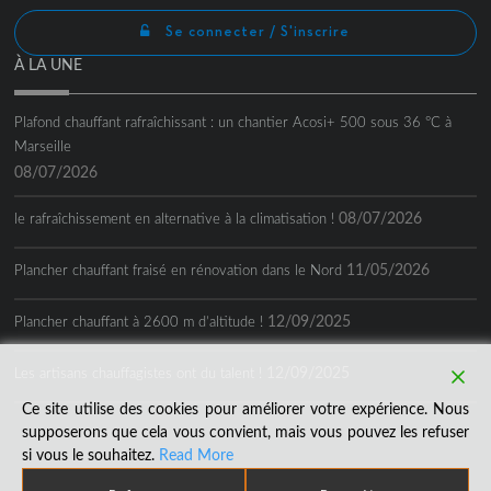
Se connecter / S'inscrire
À LA UNE
Plafond chauffant rafraîchissant : un chantier Acosi+ 500 sous 36 °C à
Marseille
08/07/2026
08/07/2026
le rafraîchissement en alternative à la climatisation !
11/05/2026
Plancher chauffant fraisé en rénovation dans le Nord
12/09/2025
Plancher chauffant à 2600 m d’altitude !
12/09/2025
Les artisans chauffagistes ont du talent !
Ce site utilise des cookies pour améliorer votre expérience. Nous
supposerons que cela vous convient, mais vous pouvez les refuser
si vous le souhaitez.
Read More