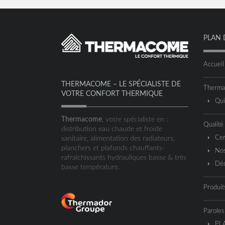
PLAN 
Accueil
THERMACOME – LE SPÉCIALISTE DE
Therm
VOTRE CONFORT THERMIQUE
Qu
Thermacome
, votre spécialiste en :
Qualité
distribution eau chaude et froide
Cer
sanitaire, alimentation des radiateurs,
planchers et plafonds chauffants-
Nos
rafraîchissants hydrauliques basse & très
Déc
basse température.
Produit
Paroles
PL