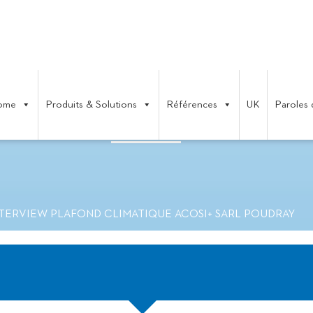
ome
Produits & Solutions
Références
UK
Paroles 
LAFOND CLIMATIQUE ACOSI+ SA
TERVIEW PLAFOND CLIMATIQUE ACOSI+ SARL POUDRAY