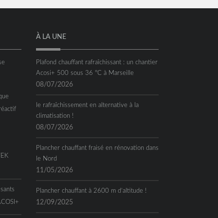
À LA UNE
se
Plafond chauffant rafraîchissant : un chantier
Acosi+ 500 sous 36 °C à Marseille
08/07/2026
que
le rafraîchissement en alternative à la
réactif
climatisation !
08/07/2026
Plancher chauffant fraisé en rénovation dans
TEK
le Nord
11/05/2026
ssants
Plancher chauffant à 2600 m d’altitude !
 ACOSI+
12/09/2025