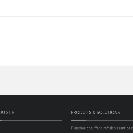
DU SITE
PRODUITS & SOLUTIONS
Plancher chauffant-rafraîchissant bas