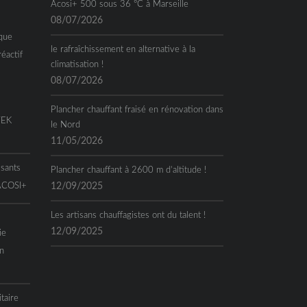
Acosi+ 500 sous 36 °C à Marseille
08/07/2026
que
le rafraîchissement en alternative à la
réactif
climatisation !
08/07/2026
Plancher chauffant fraisé en rénovation dans
TEK
le Nord
11/05/2026
ssants
Plancher chauffant à 2600 m d’altitude !
 ACOSI+
12/09/2025
Les artisans chauffagistes ont du talent !
12/09/2025
ie
n
taire