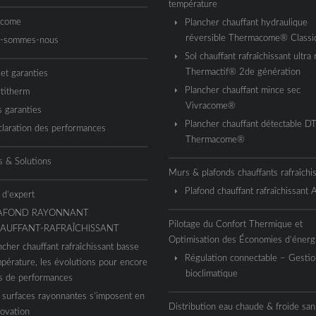
température
acome
Plancher chauffant hydraulique
réversible Thermacome® Classi
i-sommes-nous
Sol chauffant rafraîchissant ultra 
Thermactif® 2de génération
 et garanties
Plancher chauffant mince sec
titherm
Vivracome®
 garanties
Plancher chauffant détectable D
laration des performances
Thermacome®
s & Solutions
Murs & plafonds chauffants rafraîchi
Plafond chauffant rafraîchissant
 d’expert
AFOND RAYONNANT
Pilotage du Confort Thermique et
AUFFANT-RAFRAÎCHISSANT
Optimisation des Économies d’énerg
ncher chauffant rafraîchissant basse
Régulation connectable – Gestio
pérature, les évolutions pour encore
bioclimatique
s de performances
 surfaces rayonnantes s’imposent en
Distribution eau chaude & froide sani
ovation