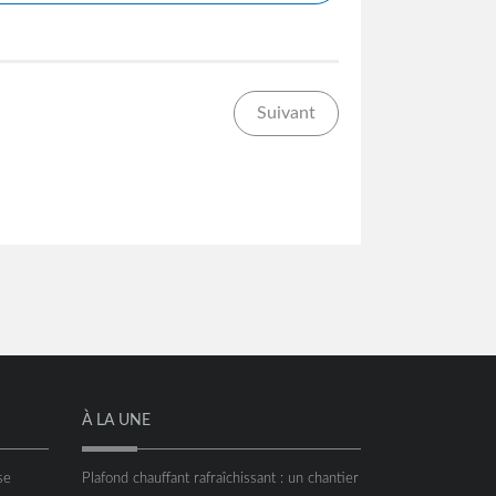
Suivant
À LA UNE
se
Plafond chauffant rafraîchissant : un chantier