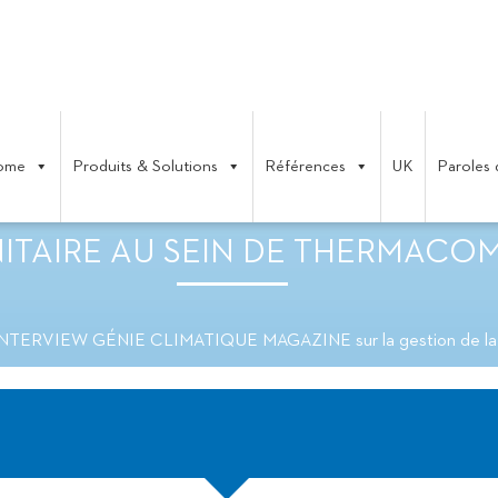
ome
Produits & Solutions
Références
UK
Paroles 
LIMATIQUE MAGAZINE SUR LA G
ITAIRE AU SEIN DE THERMACO
INTERVIEW GÉNIE CLIMATIQUE MAGAZINE sur la gestion de la 