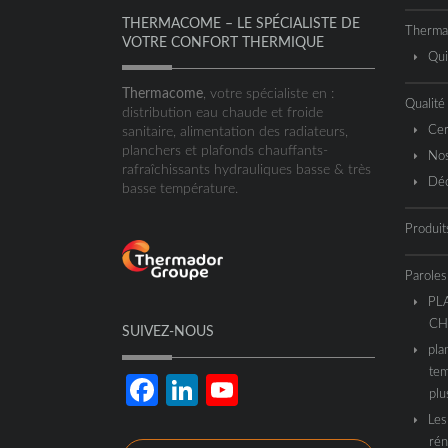
THERMACOME – LE SPÉCIALISTE DE
Therm
VOTRE CONFORT THERMIQUE
Qu
Thermacome
, votre spécialiste en :
Qualité
distribution eau chaude et froide
Cer
sanitaire, alimentation des radiateurs,
planchers et plafonds chauffants-
Nos
rafraîchissants hydrauliques basse & très
Déc
basse température.
Produit
Paroles
PL
CH
SUIVEZ-NOUS
pla
tem
Facebook
LinkedIn
YouTube
plu
Les
Channel
rén