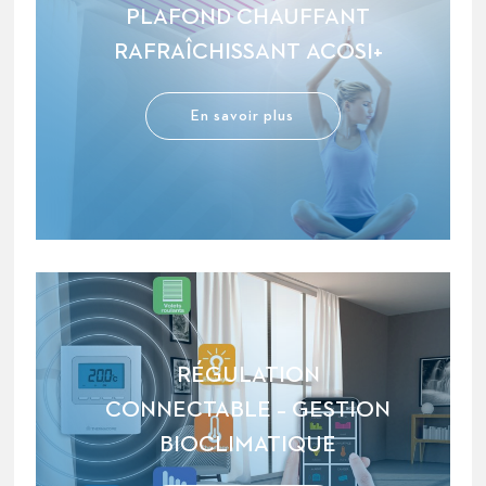
PLAFOND CHAUFFANT
RAFRAÎCHISSANT ACOSI+
En savoir plus
RÉGULATION
CONNECTABLE – GESTION
BIOCLIMATIQUE