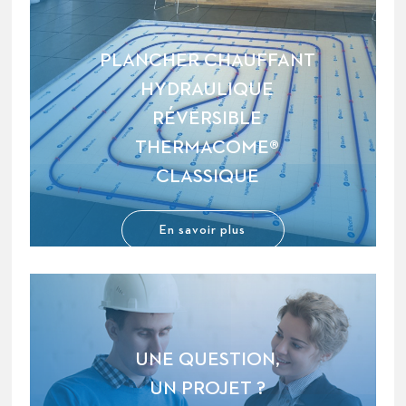
PLANCHER CHAUFFANT
HYDRAULIQUE
RÉVERSIBLE
THERMACOME®
CLASSIQUE
En savoir plus
UNE QUESTION,
UN PROJET ?