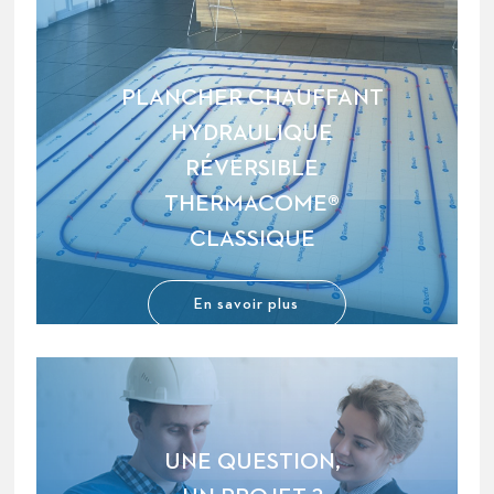
PLANCHER CHAUFFANT
HYDRAULIQUE
RÉVERSIBLE
THERMACOME®
CLASSIQUE
En savoir plus
UNE QUESTION,