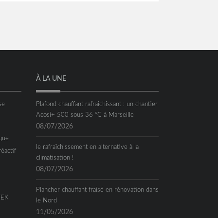
À LA UNE
se
Plafond chauffant rafraîchissant : un chantier
Acosi+ 500 sous 36 °C à Marseille
08/07/2026
que
le rafraîchissement en alternative à la
réactif
climatisation !
08/07/2026
Plancher chauffant fraisé en rénovation dans
TEK
le Nord
11/05/2026