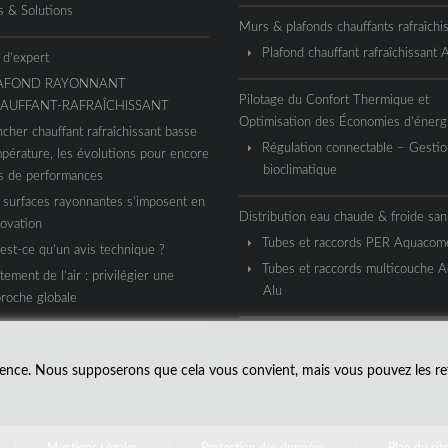
s & Solutions
Murs & plafonds chauffants rafraîchi
Plafond chauffant rafraîchissant
 d’expert
AFOND RAYONNANT
Pilotage du Confort Thermique et
AUFFANT-RAFRAÎCHISSANT
Optimisation des Économies d’énerg
ncher chauffant rafraîchissant basse
Régulation connectable – Gestio
pérature, les évolutions pour encore
bioclimatique
s de performances
 surfaces rayonnantes s’imposent en
Distribution eau chaude & froide sani
ovation
Tubes et raccords PER Aquaco
est-ce qu’un avis technique ?
Tubes et raccords multicouche 
itement de l’air : privilégier une
Alu
roche globale
rience. Nous supposerons que cela vous convient, mais vous pouvez les ref