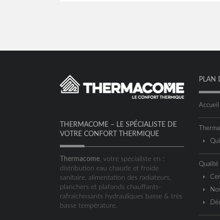
PLAN 
Accueil
THERMACOME – LE SPÉCIALISTE DE
Therm
VOTRE CONFORT THERMIQUE
Qu
Thermacome
, votre spécialiste en :
Qualité
distribution eau chaude et froide
Cer
sanitaire, alimentation des radiateurs,
planchers et plafonds chauffants-
Nos
rafraîchissants hydrauliques basse & très
Déc
basse température.