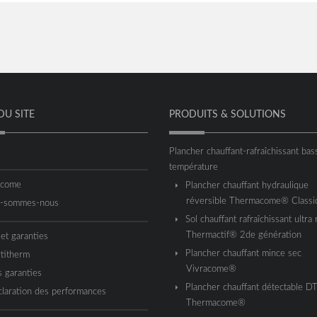
DU SITE
PRODUITS & SOLUTIONS
Plancher chauffant-rafraîchissant bas
température
acome
Plancher chauffant hydraulique
réversible Thermacome® Classi
i-sommes-nous
Sol chauffant rafraîchissant ultra 
Thermactif® 2de génération
 et garanties
Plancher chauffant mince sec
titherm
Vivracome®
 garanties
Plancher chauffant détectable D
laration des performances
Thermacome®