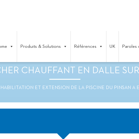
ome
Produits & Solutions
Références
UK
Paroles 
TENSION DE LA PISCINE DU PINS
CHER CHAUFFANT EN DALLE SUR
HABILITATION ET EXTENSION DE LA PISCINE DU PINSAN A 