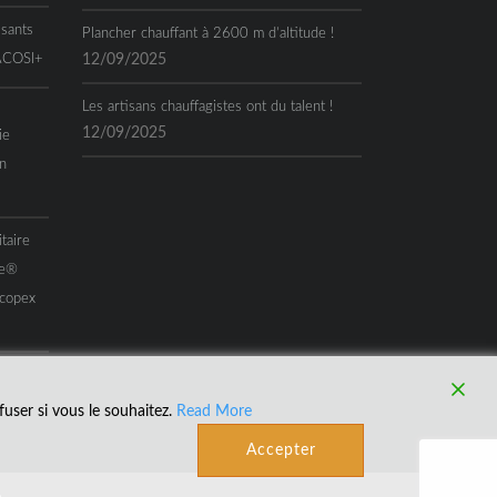
ssants
Plancher chauffant à 2600 m d’altitude !
 ACOSI+
12/09/2025
Les artisans chauffagistes ont du talent !
12/09/2025
ie
n
taire
me®
Acopex
user si vous le souhaitez.
Read More
Accepter