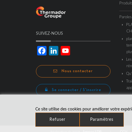
Produit
Paroles
PL
CH
SUIVEZ-NOUS
pla
tem
Facebook
LinkedIn
YouTube
plu
Les
Channel
rén
Nous contacter
Qu’
Tra
app
Se connecter / S'inscrire
Ce site utilise des cookies pour améliorer votre expé
Refuser
Paramètres