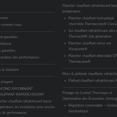
Plancher chauffant-rafraîchissant bas
température
acome
Plancher chauffant hydraulique
réversible Thermacome® Classi
i-sommes-nous
Sol chauffant rafraîchissant ultra 
Thermactif® 2de génération
 et garanties
Plancher chauffant mince sec
titherm
Vivracome®
 garanties
Plancher chauffant détectable D
laration des performances
Thermacome®
s & Solutions
Murs & plafonds chauffants rafraîchi
Plafond chauffant rafraîchissant
 d’expert
AFOND RAYONNANT
Pilotage du Confort Thermique et
AUFFANT-RAFRAÎCHISSANT
Optimisation des Économies d’énerg
ncher chauffant rafraîchissant basse
Régulation connectable – Gestio
pérature, les évolutions pour encore
bioclimatique
s de performances