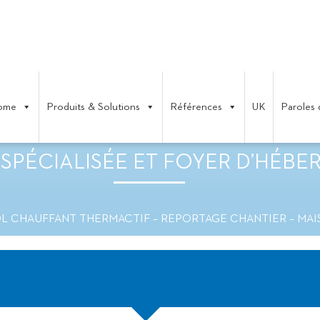
ome
Produits & Solutions
Références
UK
Paroles 
THERMACTIF – REPORTAGE CHAN
 SPÉCIALISÉE ET FOYER D’HÉB
L CHAUFFANT THERMACTIF – REPORTAGE CHANTIER – MAI