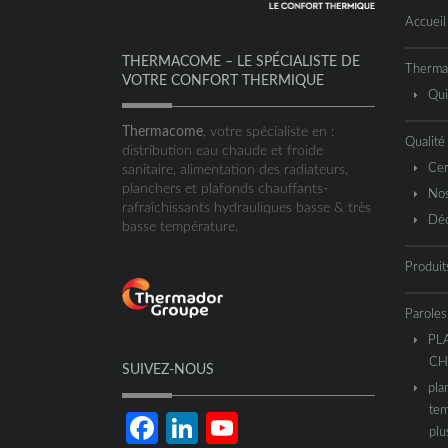
Accueil
THERMACOME – LE SPÉCIALISTE DE
Therm
VOTRE CONFORT THERMIQUE
Qu
Thermacome
, votre spécialiste en :
Qualité
distribution eau chaude et froide
Cer
sanitaire, alimentation des radiateurs,
planchers et plafonds chauffants-
Nos
rafraîchissants hydrauliques basse & très
Déc
basse température.
Produit
Paroles
PL
CH
SUIVEZ-NOUS
pla
tem
Facebook
LinkedIn
YouTube
plu