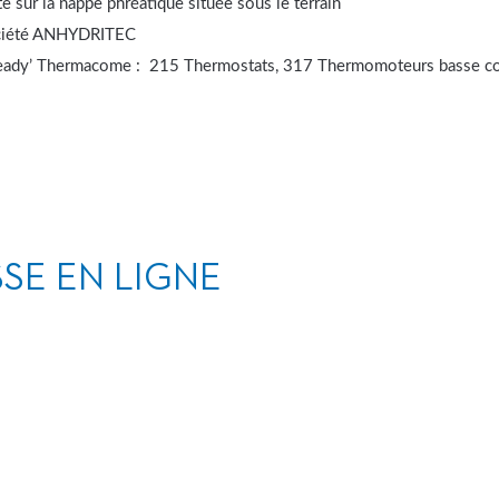
 sur la nappe phréatique située sous le terrain
ociété ANHYDRITEC
ready’ Thermacome : 215 Thermostats, 317 Thermomoteurs basse 
SSE EN LIGNE