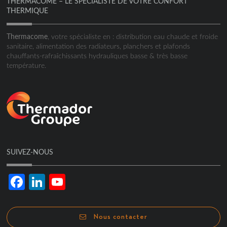
THERMACOME – LE SPÉCIALISTE DE VOTRE CONFORT
THERMIQUE
Thermacome
, votre spécialiste en : distribution eau chaude et froide
sanitaire, alimentation des radiateurs, planchers et plafonds
chauffants-rafraîchissants hydrauliques basse & très basse
température.
SUIVEZ-NOUS
Facebook
LinkedIn
YouTube
Channel
Nous contacter