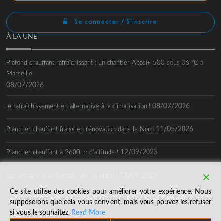
Se connecter / S'inscrire
À LA UNE
Plafond chauffant rafraîchissant : un chantier Acosi+ 500 sous 36 °C à
Marseille
08/07/2026
08/07/2026
le rafraîchissement en alternative à la climatisation !
11/05/2026
Plancher chauffant fraisé en rénovation dans le Nord
12/09/2025
Plancher chauffant à 2600 m d’altitude !
12/09/2025
Les artisans chauffagistes ont du talent !
Ce site utilise des cookies pour améliorer votre expérience. Nous
supposerons que cela vous convient, mais vous pouvez les refuser
si vous le souhaitez.
Read More